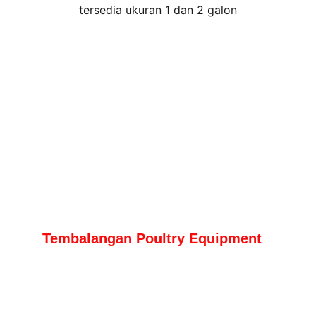
tersedia ukuran 1 dan 2 galon
Tembalangan Poultry Equipment
Konsultan, Kontraktor Pembangunan 
Kandang Dan Distributor  Alat Untuk 
Ayam Broiler Dan Petelur manual maupun 