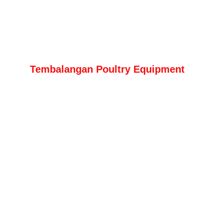
Tembalangan Poultry Equipment
Konsultan, Kontraktor Pembangunan 
Kandang Dan Distributor  Alat Untuk 
Ayam Broiler Dan Petelur manual maupun 
Close House Modern.
KONTAK KAMI
+ 62 878 6147 8042
agusyohani@gmail.com